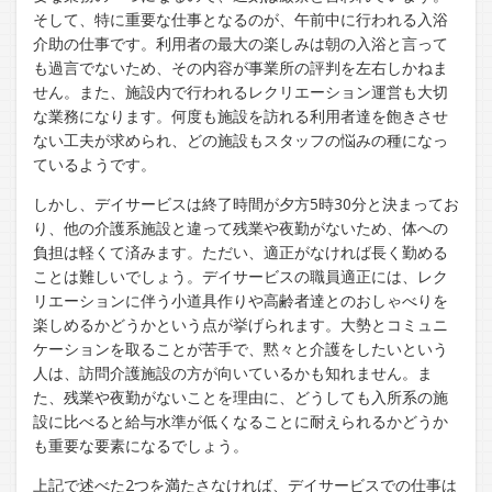
そして、特に重要な仕事となるのが、午前中に行われる入浴
介助の仕事です。利用者の最大の楽しみは朝の入浴と言って
も過言でないため、その内容が事業所の評判を左右しかねま
せん。また、施設内で行われるレクリエーション運営も大切
な業務になります。何度も施設を訪れる利用者達を飽きさせ
ない工夫が求められ、どの施設もスタッフの悩みの種になっ
ているようです。
しかし、デイサービスは終了時間が夕方5時30分と決まってお
り、他の介護系施設と違って残業や夜勤がないため、体への
負担は軽くて済みます。ただい、適正がなければ長く勤める
ことは難しいでしょう。デイサービスの職員適正には、レク
リエーションに伴う小道具作りや高齢者達とのおしゃべりを
楽しめるかどうかという点が挙げられます。大勢とコミュニ
ケーションを取ることが苦手で、黙々と介護をしたいという
人は、訪問介護施設の方が向いているかも知れません。ま
た、残業や夜勤がないことを理由に、どうしても入所系の施
設に比べると給与水準が低くなることに耐えられるかどうか
も重要な要素になるでしょう。
上記で述べた2つを満たさなければ、デイサービスでの仕事は